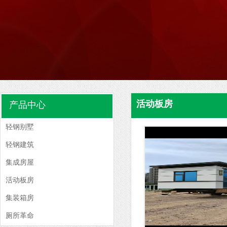
活动板房
产品中心
轻钢别墅
轻钢建筑
集成房屋
活动板房
集装箱房
厕所革命