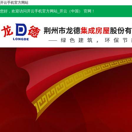
开云手机官方网站
您好，欢迎访问开云手机官方网站_开云（中国） 官网！