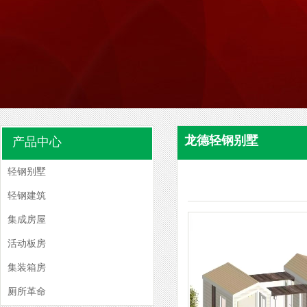
龙德轻钢别墅
产品中心
轻钢别墅
轻钢建筑
集成房屋
活动板房
集装箱房
厕所革命