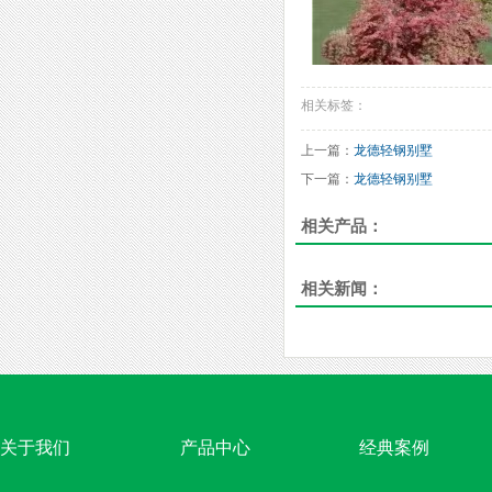
相关标签：
上一篇：
龙德轻钢别墅
下一篇：
龙德轻钢别墅
相关产品：
相关新闻：
关于我们
产品中心
经典案例