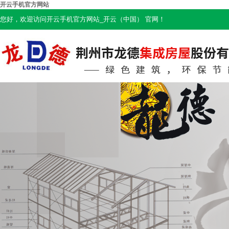
开云手机官方网站
您好，欢迎访问开云手机官方网站_开云（中国） 官网！