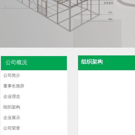
组织架构
公司概况
公司简介
董事长致辞
企业理念
组织架构
企业展示
公司荣誉