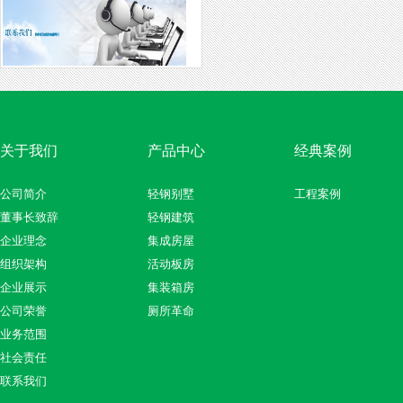
关于我们
产品中心
经典案例
公司简介
轻钢别墅
工程案例
董事长致辞
轻钢建筑
企业理念
集成房屋
组织架构
活动板房
企业展示
集装箱房
公司荣誉
厕所革命
业务范围
社会责任
联系我们