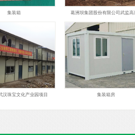
业务范围
集装箱
葛洲坝集团股份有限公司武监高速.
社会责任
联系我们
武汉珠宝文化产业园项目
集装箱房