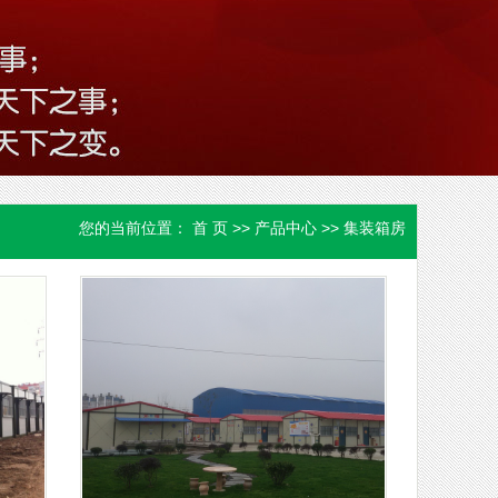
您的当前位置：
首 页
>>
产品中心
>>
集装箱房