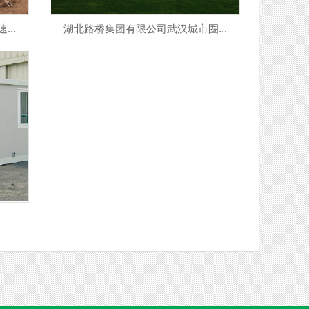
..
湖北路桥集团有限公司武汉城市圈...