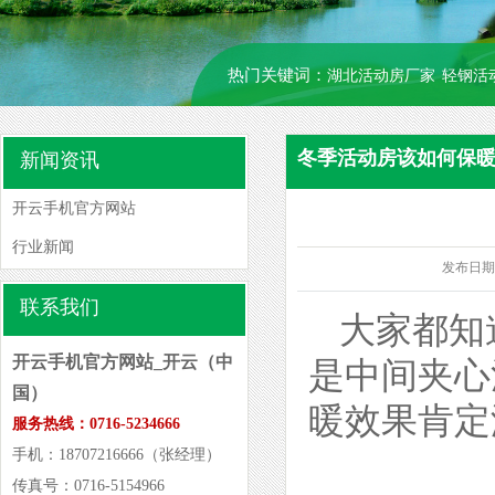
热门关键词：
湖北活动房厂家
轻钢活
冬季活动房该如何保
新闻资讯
开云手机官方网站
行业新闻
发布日期
联系我们
大家都知
开云手机官方网站_开云（中
是中间夹心
国）
暖效果肯定
服务热线：0716-5234666
手机：18707216666（张经理）
传真号：0716-5154966