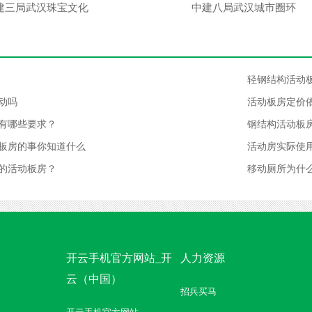
建三局武汉珠宝文化
中建八局武汉城市圈环
轻钢结构活动
动吗
活动板房定价
有哪些要求？
钢结构活动板
板房的事你知道什么
活动房实际使
的活动板房？
移动厕所为什
开云手机官方网站_开
人力资源
云（中国）
招兵买马