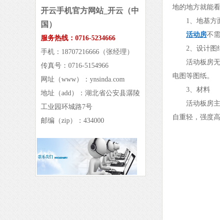
地的地方就能
开云手机官方网站_开云（中
1、地基方
国）
活动房
不
服务热线：0716-5234666
2、设计图
手机：18707216666（张经理）
活动板房
传真号：0716-5154966
电图等图纸。
网址（www）：ynsinda.com
3、材料
地址（add）：湖北省公安县潺陵
活动板房
工业园环城路7号
自重轻，强度高
邮编（zip）：434000