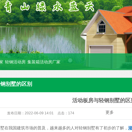
组织架构
活动板房
家
轻钢活动房
集装箱活动房厂家
企业展示
集装箱房
轻钢别墅的区别
公司荣誉
厕所革命
活动板房与轻钢别墅的区
更多
发布日期：
2022-06-09 14:01
点击：
174
别墅在我国建筑市场的普及，越来越多的人对轻钢别墅有了初步的了解，