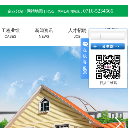
0716-5234666
企业分站
|
网站地图
|
RSS
|
XML
咨询热线：
工程业绩
新闻资讯
人才招聘
联系我们
CASES
NEWS
JOB
CONTACT
在
线
开云手机官方网
招兵买马
客
服
扫描二维码
站
行业新闻