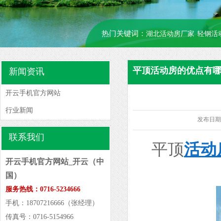
热门关键词：
湖北活动房厂家
轻钢活
平顶活动房的优点有
新闻资讯
开云手机官方网站
行业新闻
发布日期
联系我们
平顶
活动
开云手机官方网站_开云（中
国）
服务热线：0716-5234666
手机：18707216666（张经理）
传真号：0716-5154966