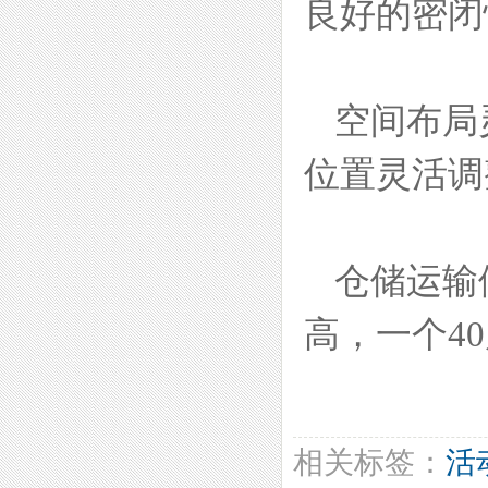
良好的密闭
空间布局
位置灵活调
仓储运输
高，一个4
相关标签：
活