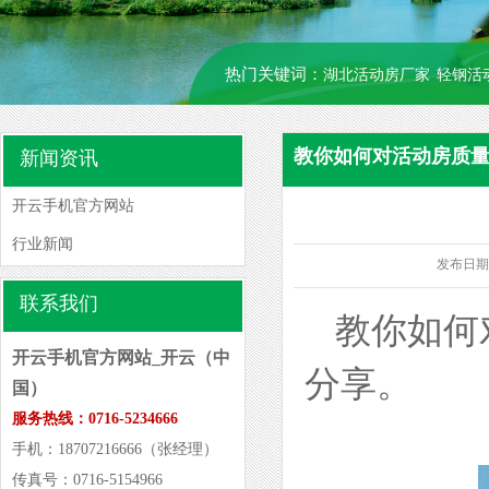
热门关键词：
湖北活动房厂家
轻钢活
教你如何对活动房质
新闻资讯
开云手机官方网站
行业新闻
发布日期
联系我们
教你如何
开云手机官方网站_开云（中
分享。
国）
服务热线：0716-5234666
手机：18707216666（张经理）
传真号：0716-5154966