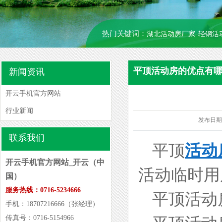
热门关键词：
湖北活动房厂家
轻钢活
平顶活动房的优点有
新闻资讯
开云手机官方网站
行业新闻
发布日期
联系我们
平顶
活动
开云手机官方网站_开云（中
活动临时用
国）
服务热线：0716-5234666
平顶活动
手机：18707216666（张经理）
传真号：0716-5154966