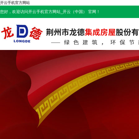
开云手机官方网站
您好，欢迎访问开云手机官方网站_开云（中国） 官网！