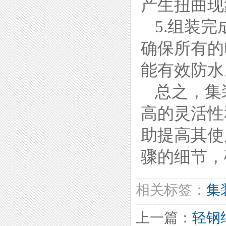
产生扭曲现
5.组装
确保所有的
能有效防水
总之，集
高的灵活性
助提高其使
骤的细节，
相关标签：
集
上一篇：
轻钢