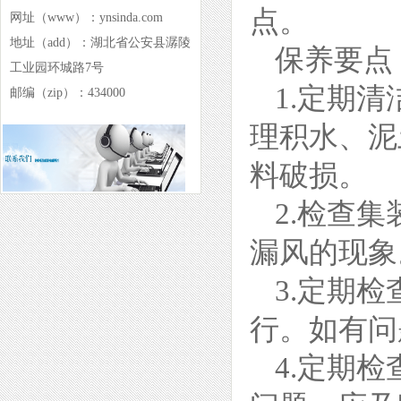
点。
网址（www）：ynsinda.com
地址（add）：湖北省公安县潺陵
保养要点
工业园环城路7号
1.定期
邮编（zip）：434000
理积水、泥
料破损。
2.检查
漏风的现象
3.定期
行。如有问
4.定期