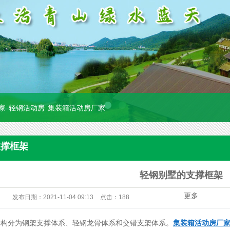
组织架构
活动板房
家
轻钢活动房
集装箱活动房厂家
企业展示
集装箱房
支撑框架
公司荣誉
厕所革命
轻钢别墅的支撑框架
更多
发布日期：
2021-11-04 09:13
点击：
188
结构分为钢架支撑体系、轻钢龙骨体系和交错支架体系。
集装箱活动房厂