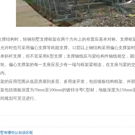
支撑结构时，轻钢别墅支撑框架在两个方向上的布置应基本对称。支撑框架
允许时也可采用偏心支撑等耗能支撑。12层以上钢结构采用偏心支撑架
或单斜杆支撑，但不宜采用K型支撑；支撑轴线应与梁柱构件轴线相交，困
弯矩。偏心支撑架的每一支座应至少有一端与框架梁相连，在支座与梁的
度内。
框架的应用范围从低层房屋到多层、多用途开发，包括镶板结构框架、外
架包括墙板深度为70mm至100mm的镀锌冷弯C型材，地板深度为150mm
空间规划可灵活进行。
墅
别墅有哪些认知误区呢