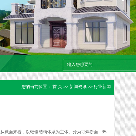
您的当前位置：
首 页
>>
新闻资讯
>>
行业新闻
家
从截面来看，以轻钢结构体系为主体。分为可焊断面、热