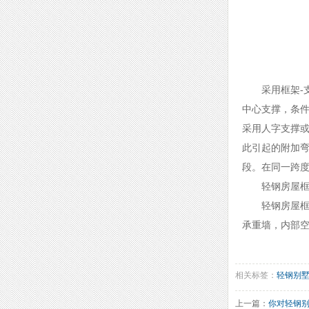
采用框架-
中心支撑，条件
采用人字支撑
此引起的附加
段。在同一跨
轻钢房屋
轻钢房屋框
承重墙，内部
相关标签：
轻钢别
上一篇：
你对轻钢