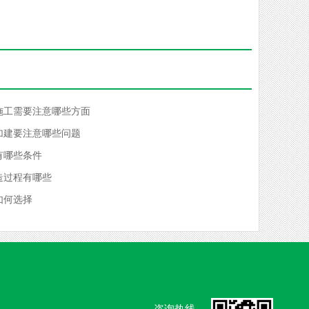
施工需要注意哪些方面
加建要注意哪些问题
有哪些条件
造过程有哪些
如何选择