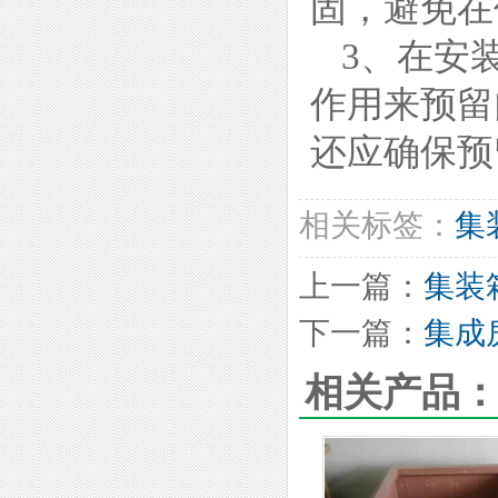
固，避免在
3、在安
作用来预留
还应确保预
相关标签：
集
上一篇：
集装
下一篇：
集成
相关产品