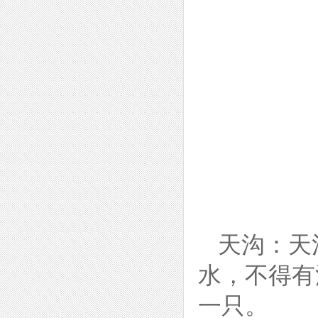
天沟：天
水，不得有
一只。