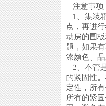
注意事项
1、集装
点，再进行
动房的围板
题，如果有
漆颜色、品
2、不管
的紧固性。
定性，所有
所有的紧固