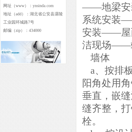
——地梁安
网址（www）：ynsinda.com
地址（add）：湖北省公安县潺陵
系统安装—
工业园环城路7号
安装——屋
邮编（zip）：434000
洁现场——
墙体
a、按排
阳角处用角
垂直，嵌缝
缝齐整，打
栓。