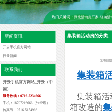
热门关键词：
湖北活动房厂家
轻钢活
集装箱活动房的分类
新闻资讯
开云手机官方网站
行业新闻
发布日期
联系我们
集装箱
开云手机官方网站_开云（中
国）
集装箱活
服务热线：0716-5234666
手机：18707216666（张经理）
箱改造的
集
传真号：0716-5154966