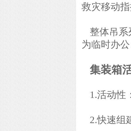
救灾移动指
整体吊系
为临时办公
集装箱
1.活动
2.快速