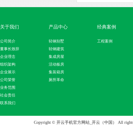
关于我们
产品中心
经典案例
公司简介
轻钢别墅
工程案例
董事长致辞
轻钢建筑
企业理念
集成房屋
组织架构
活动板房
企业展示
集装箱房
公司荣誉
厕所革命
业务范围
社会责任
联系我们
Copyright © 开云手机官方网站_开云（中国） All rights 