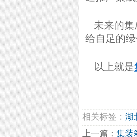
未来的集
给自足的绿
以上就是
相关标签：
湖
上一篇：
集装