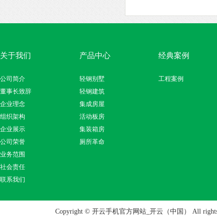
关于我们
产品中心
经典案例
公司简介
轻钢别墅
工程案例
董事长致辞
轻钢建筑
企业理念
集成房屋
组织架构
活动板房
企业展示
集装箱房
公司荣誉
厕所革命
业务范围
社会责任
联系我们
Copyright © 开云手机官方网站_开云（中国） All rights 