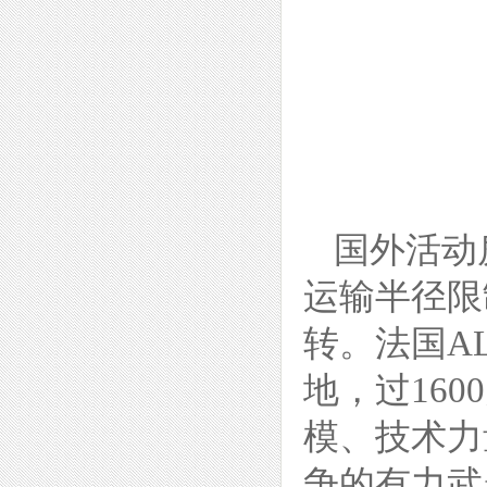
国外活动
运输半径限
转。法国A
地，过16
模、技术力
争的有力武