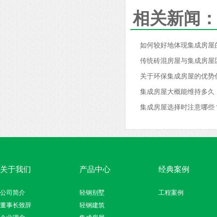
相关新闻
如何较好地体现集成房屋
传统砖混房屋与集成房屋
关于环保集成房屋的优势
集成房屋大概能维持多久
集成房屋选择时注意哪些
关于我们
产品中心
经典案例
公司简介
轻钢别墅
工程案例
董事长致辞
轻钢建筑