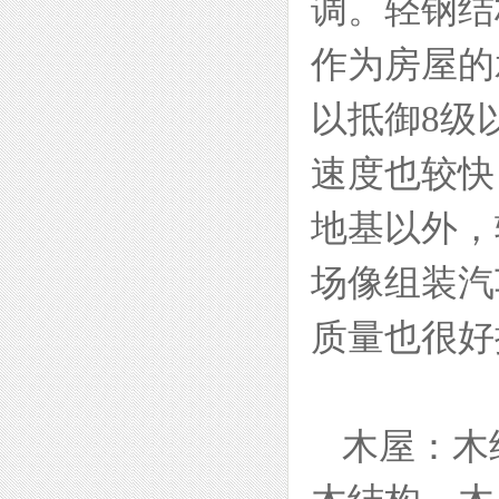
调。轻钢结
作为房屋的
以抵御8级
速度也较快
地基以外，
场像组装汽
质量也很好
木屋：木