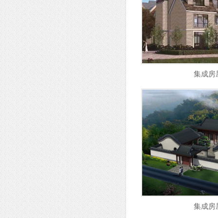
集成房
集成房