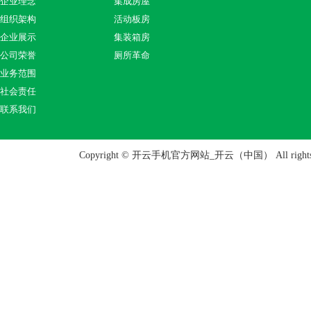
企业理念
集成房屋
组织架构
活动板房
企业展示
集装箱房
公司荣誉
厕所革命
业务范围
社会责任
联系我们
Copyright © 开云手机官方网站_开云（中国） All rights 