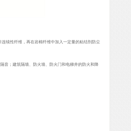
的非连续性纤维，再在岩棉纤维中加入一定量的粘结剂防尘
温隔音；建筑隔墙、防火墙、防火门和电梯井的防火和降