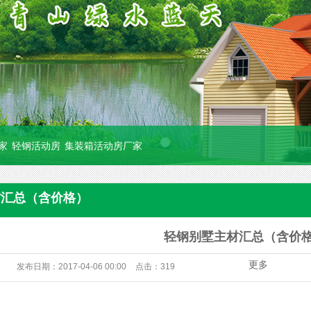
组织架构
活动板房
家
轻钢活动房
集装箱活动房厂家
企业展示
集装箱房
材汇总（含价格）
公司荣誉
厕所革命
轻钢别墅主材汇总（含价
更多
发布日期：
2017-04-06 00:00
点击：
319