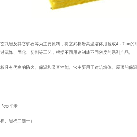
玄武岩及其它矿石等为主要原料，将玄武棉岩高温溶体甩拉成4～7μm
经过沉降、固化、切割等工艺，根据不同用途制成不同密度的系列产品。
棉板具有优良的防火、保温和吸音性能。它主要用于建筑墙体、屋顶的保
美
.5元/平米
璃棉、岩棉二选一）