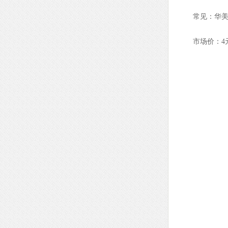
常见：华
市场价：4元