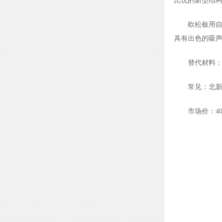
比优的新型结构
欧松板用
具有出色的吸
替代材料
常见：北
市场价：40