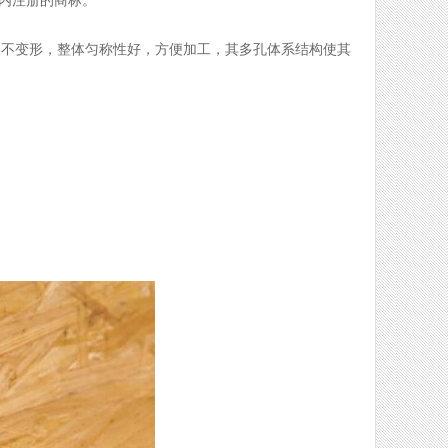
国内注册的商标。
定不变形，整体匀称性好，方便加工，其多孔体系结构使其