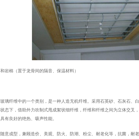
棉和岩棉（置于龙骨间的隔音、保温材料）
于玻璃纤维中的一个类别，是一种人造无机纤维。采用石英砂、石灰石、
化状态下，借助外力吹制式甩成絮状细纤维，纤维和纤维之间为立体交叉
，具有良好的绝热、吸声性能。
割随意成型，兼顾造价、美观、防火、防潮、粉尘、耐老化等，抗菌，耐