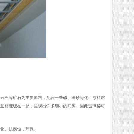
白云石等矿石为主要原料，配合一些碱、硼砂等化工原料熔
，互相缠绕在一起，呈现出许多细小的间隙。因此玻璃棉可
老化、抗腐蚀，环保。