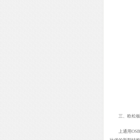
三、欧松
上通用OS