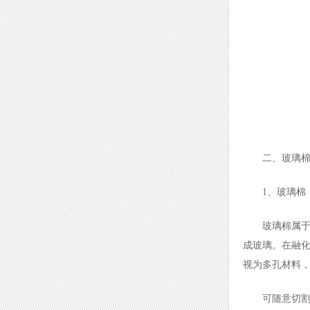
二、玻璃
1、玻璃棉
玻璃棉属
成玻璃。在融
视为多孔材料
可随意切