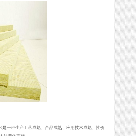
向刨花板。它是一种生产工艺成熟、产品成熟、应用技术成熟、性价