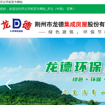
开云手机官方网站
您好，欢迎访问开云手机官方网站_开云（中国） 官网！