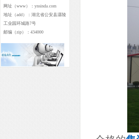
网址（www）：ynsinda.com
地址（add）：湖北省公安县潺陵
工业园环城路7号
邮编（zip）：434000