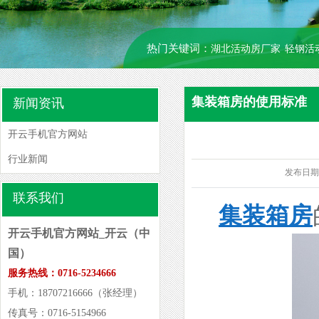
热门关键词：
湖北活动房厂家
轻钢活
集装箱房的使用标准
新闻资讯
开云手机官方网站
行业新闻
发布日期
联系我们
集装箱房
开云手机官方网站_开云（中
国）
服务热线：0716-5234666
手机：18707216666（张经理）
传真号：0716-5154966