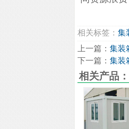
相关标签：
集
上一篇：
集装
下一篇：
集装
相关产品