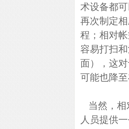
术设备都可
再次制定相
程；相对帐
容易打扫和
面），这对
可能也降至
当然，相
人员提供一