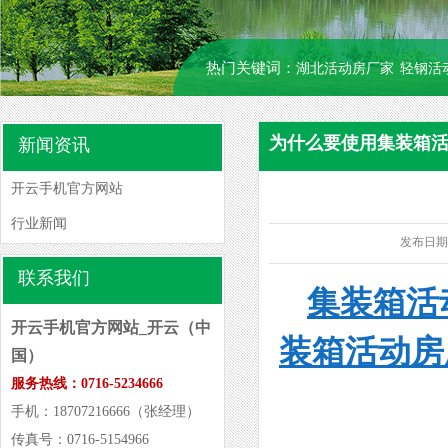
热门关键词：
湖北活动房厂家
轻钢活
为什么要使用集装箱
新闻资讯
开云手机官方网站
行业新闻
发布日期
联系我们
集装箱
活
开云手机官方网站_开云（中
装箱活动房
国）
服务热线：0716-5234666
手机：18707216666（张经理）
传真号：0716-5154966