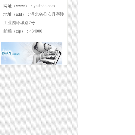
网址（www）：ynsinda.com
地址（add）：湖北省公安县潺陵
工业园环城路7号
邮编（zip）：434000