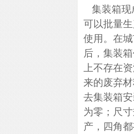
集装箱现
可以批量生
使用。在城
后，集装箱
上不存在资
来的废弃材
去集装箱安
为零；尺寸
产，四角都