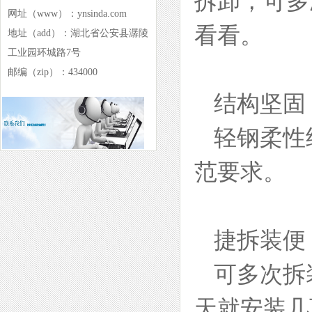
拆卸，可多
网址（www）：ynsinda.com
看看。
地址（add）：湖北省公安县潺陵
工业园环城路7号
邮编（zip）：434000
结构坚固
轻钢柔性
范要求。
捷拆装便
可多次拆
天就安装几