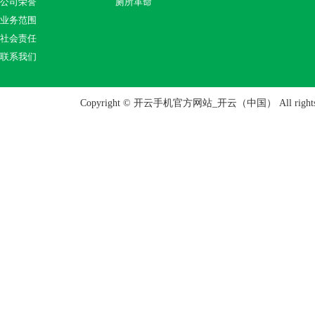
公司荣誉
厕所革命
业务范围
社会责任
联系我们
Copyright © 开云手机官方网站_开云（中国） All rights 