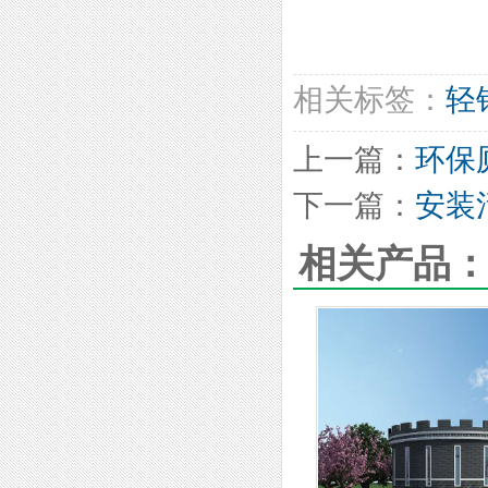
相关标签：
轻
上一篇：
环保
下一篇：
安装
相关产品