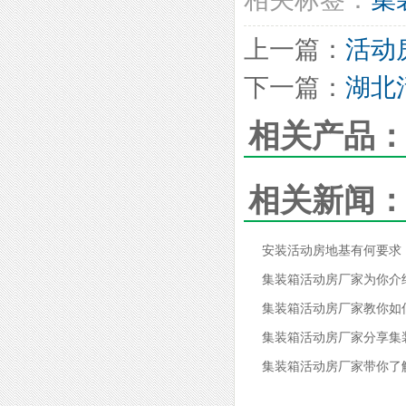
上一篇：
活动
下一篇：
湖北
相关产品
相关新闻
安装活动房地基有何要求
集装箱活动房厂家为你介
集装箱活动房厂家教你如
集装箱活动房厂家分享集
集装箱活动房厂家带你了