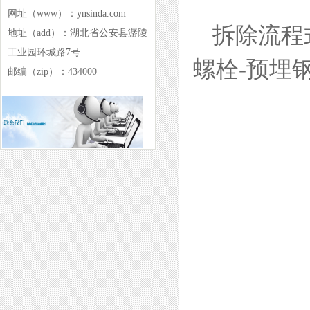
网址（www）：ynsinda.com
拆除流程
地址（add）：湖北省公安县潺陵
工业园环城路7号
螺栓-预埋
邮编（zip）：434000