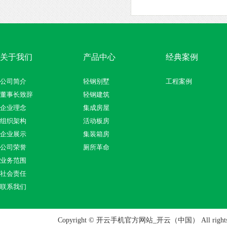
关于我们
产品中心
经典案例
公司简介
轻钢别墅
工程案例
董事长致辞
轻钢建筑
企业理念
集成房屋
组织架构
活动板房
企业展示
集装箱房
公司荣誉
厕所革命
业务范围
社会责任
联系我们
Copyright © 开云手机官方网站_开云（中国） All rights 