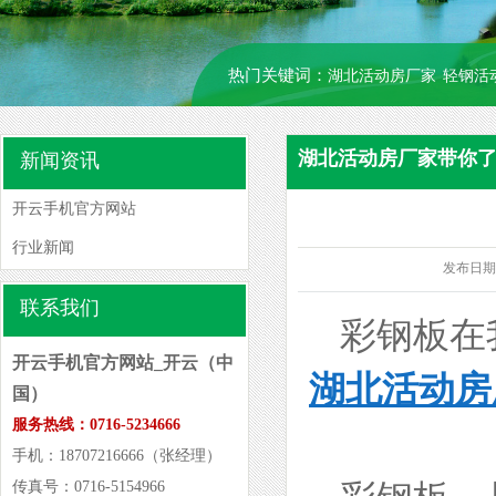
热门关键词：
湖北活动房厂家
轻钢活
湖北活动房厂家带你
新闻资讯
开云手机官方网站
行业新闻
发布日期
联系我们
彩钢板在
开云手机官方网站_开云（中
湖北活动房
国）
服务热线：0716-5234666
手机：18707216666（张经理）
传真号：0716-5154966