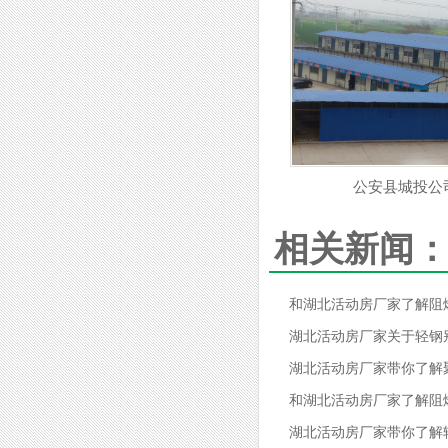
公安县城投公
相关新闻
和湖北活动房厂家了解阻
湖北活动房厂家关于轻钢
湖北活动房厂家带你了解
和湖北活动房厂家了解阻
湖北活动房厂家带你了解