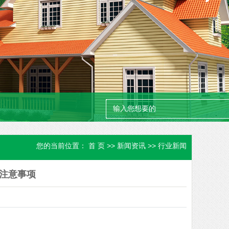
您的当前位置：
首 页
>>
新闻资讯
>>
行业新闻
工注意事项