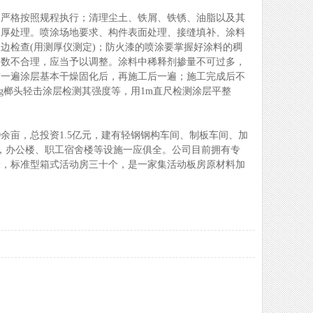
，严格按照规程执行；清理尘土、铁屑、铁锈、油脂以及其
加厚处理。喷涂场地要求、构件表面处理、接缝填补、涂料
边检查(用测厚仪测定)；防火漆的喷涂要掌握好涂料的稠
参数不合理，应当予以调整。涂料中稀释剂掺量不可过多，
前一遍涂层基本干燥固化后，再施工后一遍；施工完成后不
kg榔头轻击涂层检测其强度等，用1m直尺检测涂层平整
余亩，总投资1.5亿元，建有轻钢钢构车间、制板车间、加
，办公楼、职工宿舍楼等设施一应俱全。公司目前拥有专
米，标准型箱式活动房三十个，是一家集活动板房原材料加