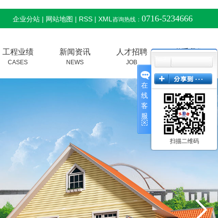
0716-5234666
企业分站
|
网站地图
|
RSS
|
XML
咨询热线：
工程业绩
新闻资讯
人才招聘
联系我们
CASES
NEWS
JOB
CONTACT
在
线
开云手机官方网
招兵买马
客
服
扫描二维码
站
行业新闻