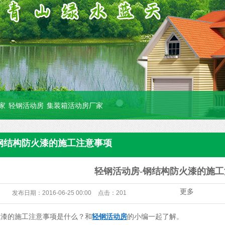
组织架构
活动板房
家
轻钢活动房
集装箱活动房厂家
企业展示
集装箱房
钢结构防火漆的施工注意事项
公司荣誉
厕所革命
轻钢活动房-钢结构防火漆的施
更多
发布日期：
2016-06-25 00:00
点击：
201
火漆的施工注意事项是什么？和
轻钢活动房
的小编一起了解。