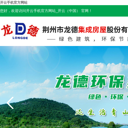
开云手机官方网站
您好，欢迎访问开云手机官方网站_开云（中国） 官网！