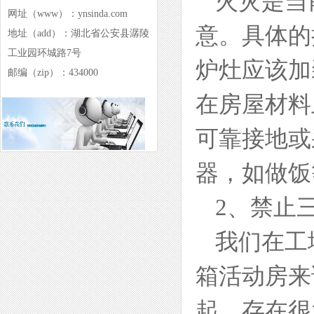
火灾是当
网址（www）：ynsinda.com
意。具体的
地址（add）：湖北省公安县潺陵
工业园环城路7号
炉灶应该加
邮编（zip）：434000
在房屋材料
可靠接地或
器，如做饭
2、禁止
我们在工
箱活动房来
起，存在很