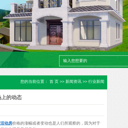
您的当前位置：
首 页
>>
新闻资讯
>>
行业新闻
场上的动态
箱
活动房
价格的涨幅或者变动也是人们所观察的，因为对于