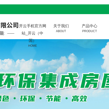
开云手机官方网
关于我们
产品中心
ABOUT
PRODUCT
站_开云（中
国）
HOME
公司简介
轻钢别墅
董事长致辞
轻钢建筑
企业理念
集成房屋