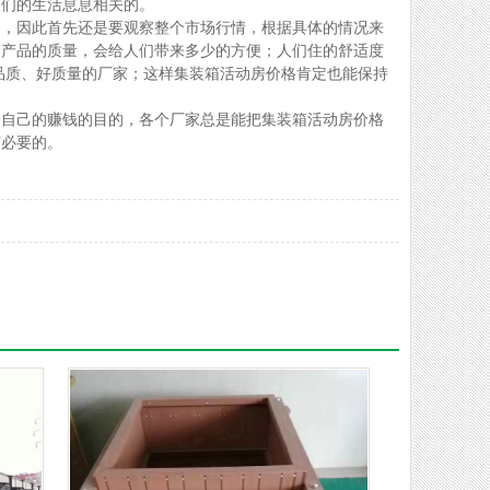
人们的生活息息相关的。
，因此首先还是要观察整个市场行情，根据具体的情况来
个产品的质量，会给人们带来多少的方便；人们住的舒适度
品质、好质量的厂家；这样集装箱活动房价格肯定也能保持
自己的赚钱的目的，各个厂家总是能把集装箱活动房价格
有必要的。